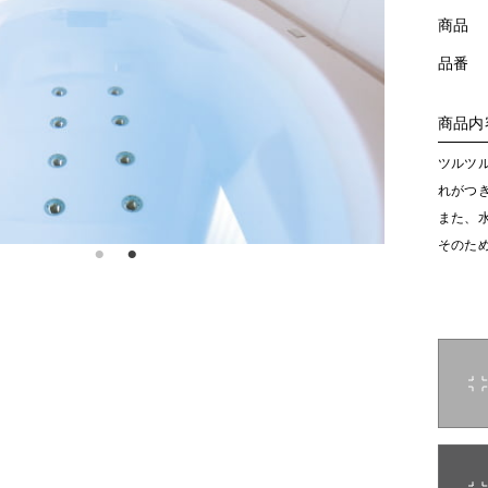
商品
品番
商品内
ツルツ
れがつ
また、
そのた