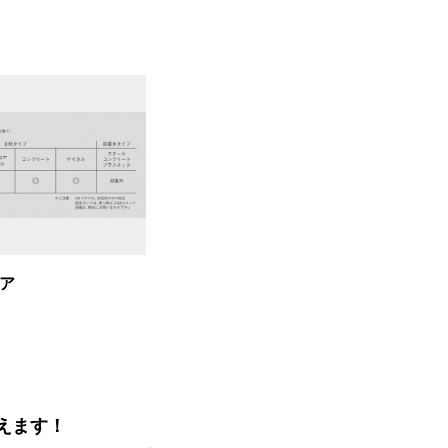
ロア
えます！