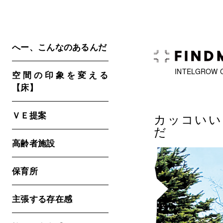
へー、こんなのあるんだ
INTELGROW 
空間の印象を変える
【床】
ＶＥ提案
カッコい
だ
高齢者施設
保育所
主張する存在感