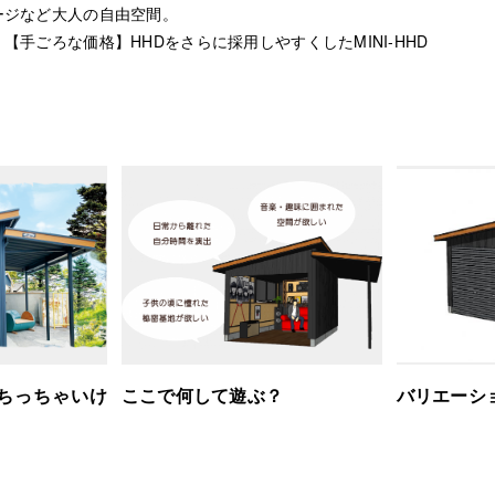
ージなど大人の自由空間。
【手ごろな価格】HHDをさらに採用しやすくしたMINI-HHD
ちっちゃいけ
ここで何して遊ぶ？
バリエーシ