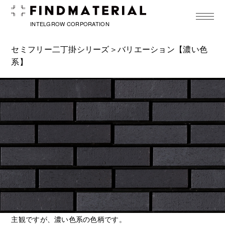
toggle
navigat
INTELGROW CORPORATION
セミフリー二丁掛シリーズ
＞バリエーション【濃い色
系】
主観ですが、濃い色系の色柄です。