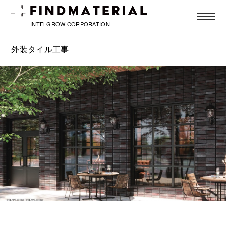
toggle
navigat
INTELGROW CORPORATION
外装タイル工事