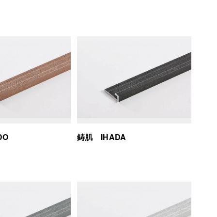
DO
鋳肌 IHADA