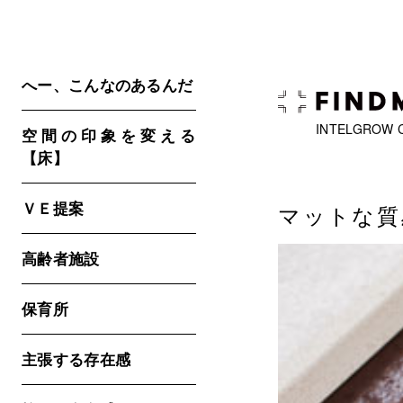
へー、こんなのあるんだ
INTELGROW 
空間の印象を変える
【床】
ＶＥ提案
マットな質
高齢者施設
保育所
主張する存在感