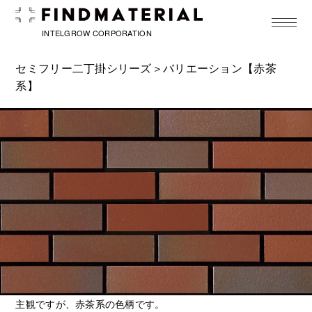
toggle
navigat
INTELGROW CORPORATION
セミフリー二丁掛シリーズ
＞バリエーション【赤茶
系】
主観ですが、赤茶系の色柄です。