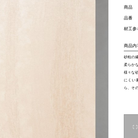
商品
品番
材工参
商品内
砂粒の
柔らか
様々な
にくい
ら、そ