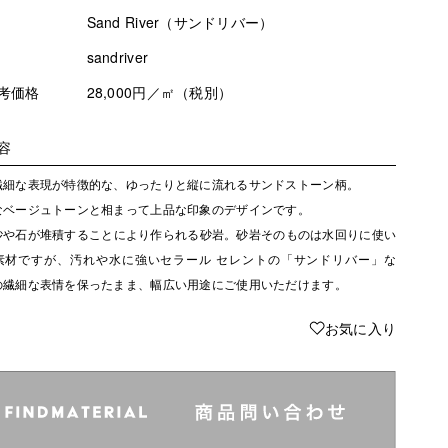
Sand River（サンドリバー）
sandriver
考価格
28,000円／㎡（税別）
容
繊細な表現が特徴的な、ゆったりと縦に流れるサンドストーン柄。
なベージュトーンと相まって上品な印象のデザインです。
砂や石が堆積することにより作られる砂岩。砂岩そのものは水回りに使い
素材ですが、汚れや水に強いセラール セレントの「サンドリバー」な
の繊細な表情を保ったまま、幅広い用途にご使用いただけます。
♥
お気に入り