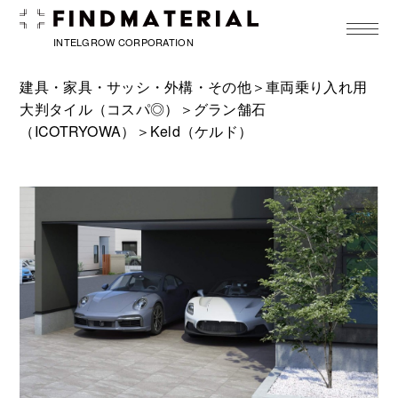
toggle
navigat
INTELGROW CORPORATION
建具・家具・サッシ・外構・その他＞
車両乗り入れ用
大判タイル（コスパ◎）
＞
グラン舗石
（ICOTRYOWA）
＞Keld（ケルド）