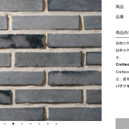
商品
品番
商品内
自然の
効率や
す。
Craf
Craf
注：通
バラツ