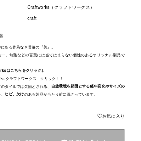
Craftworks（クラフトワークス）
craft
容
中にある作為なき普遍の『美』。
均一、無難などの言葉には当てはまらない個性のあるオリジナル製品で
tworksはこちらをクリック↓
iworks クラフトワークス クリック！！
自然環境を起因とする経年変化やサイズの
常のタイルでは欠陥とされる、
キ、ヒビ、欠け
のある製品が当たり前に混ざっています。
♥
お気に入り