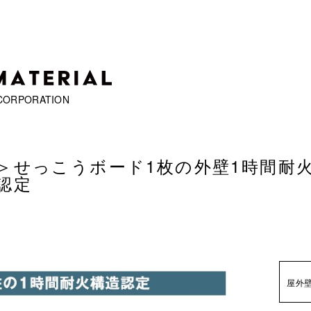
CORPORATION
＞
せっこうボード1枚の外壁1時間耐
認定
屋外