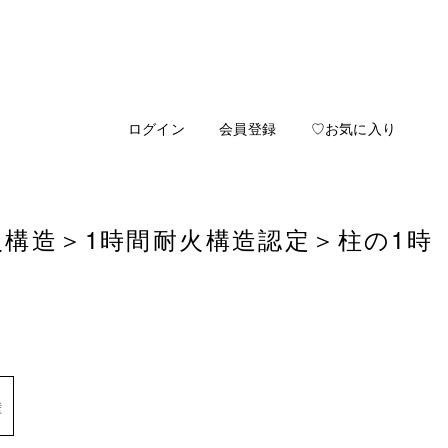
ログイン
会員登録
♡お気に入り
火構造
＞
1時間耐火構造認定
＞柱の1時
壁