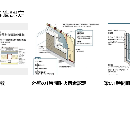
構造認定
比較
外壁の1時間耐火構造認定
梁の1時間