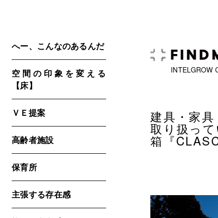
へー、こんなのあるんだ
INTELGROW 
空間の印象を変える
【床】
ＶＥ提案
建具・家具
取り扱って
箱『CLA
高齢者施設
保育所
主張する存在感