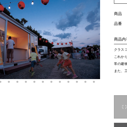
商品
品番
商品内
クラス
これか
常の建
また、