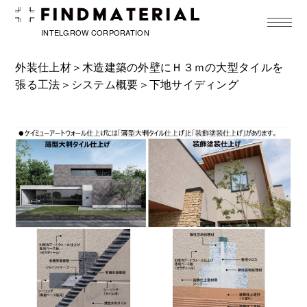
toggle
navigat
INTELGROW CORPORATION
外装仕上材＞
木造建築の外壁にＨ３ｍの大型タイルを
張る工法
＞
システム概要
＞下地サイディング