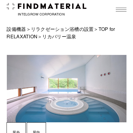
toggle
navigat
INTELGROW CORPORATION
設備機器＞
リラクゼーション浴槽の設置
＞
TOP for
RELAXATION
＞リカバリー温泉
屋外
屋内