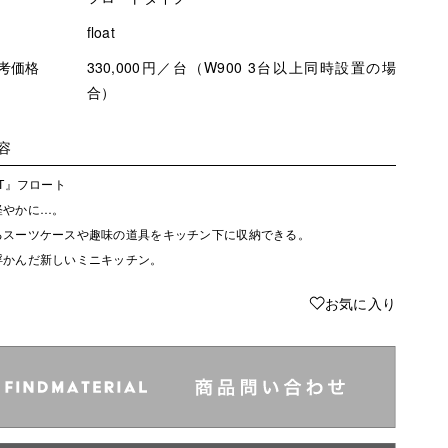
float
考価格
330,000円／台（W900 3台以上同時設置の場
合）
容
AT』フロート
軽やかに…。
るスーツケースや趣味の道具をキッチン下に収納できる。
浮かんだ新しいミニキッチン。
♥
お気に入り