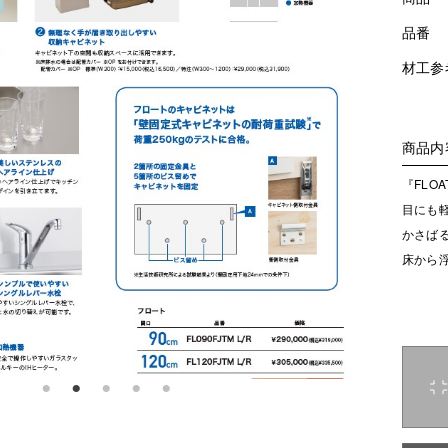
品番
材工参
商品内
『FLO
目にも
かさば
床から