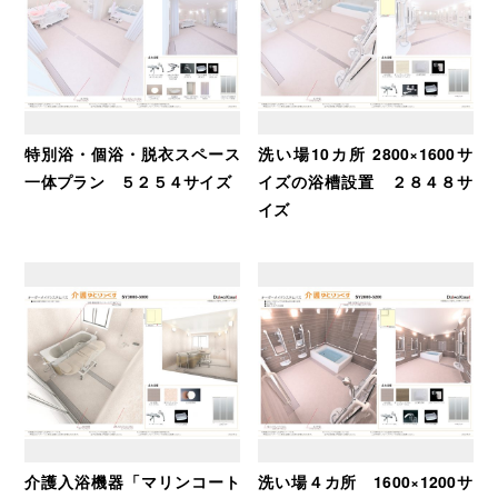
特別浴・個浴・脱衣スペース
洗い場10カ所 2800×1600サ
一体プラン ５２５４サイズ
イズの浴槽設置 ２８４８サ
イズ
介護入浴機器「マリンコート
洗い場４カ所 1600×1200サ