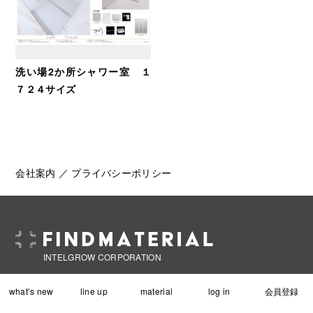
洗い場2か所シャワー室 １
７２４サイズ
会社案内
／
プライバシーポリシー
INTELGROW CORPORATION
株式会社インテルグロー
what’s new
line up
material
log in
会員登録
〒444-0873 愛知県岡崎市竜美台2-8-8 SGビル4階