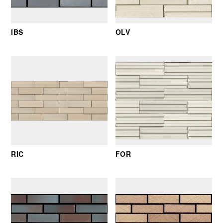
IBS
OLV
RIC
FOR