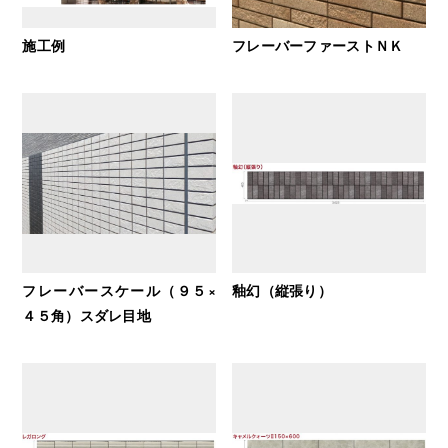
施工例
フレーバーファーストＮＫ
フレーバースケール（９５×
釉幻（縦張り）
４５角）スダレ目地