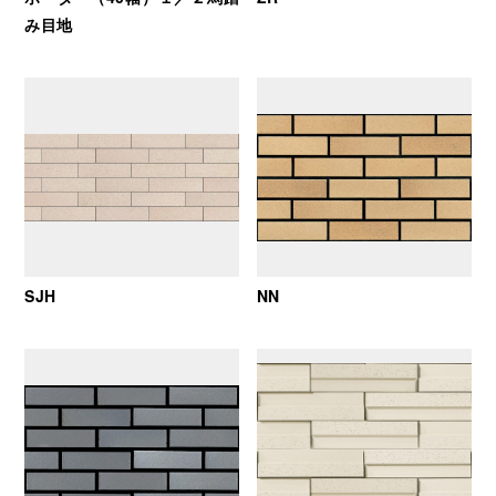
み目地
SJH
NN