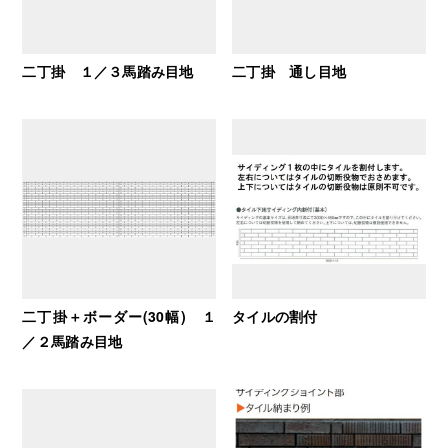
二丁掛 １／３馬踏み目地
二丁掛 通し目地
二丁掛＋ボーダー(30幅) １
タイルの割付
／２馬踏み目地