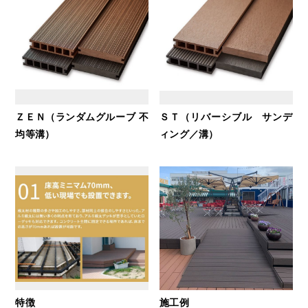
ＺＥＮ（ランダムグルーブ 不
ＳＴ（リバーシブル サンデ
均等溝）
ィング／溝）
特徴
施工例